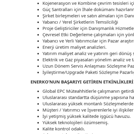
Kojenerasyon ve Kombine çevrim tesisleri için 
Güç Santralları için İhale dokümanı hazırlan
Şirket birleşmeleri ve satın almaları için Da
Yabancı / Yerel Şirketlerin Temsilciliği
Proje Geliştiriciler için Danışmanlık Hizmetler
Çevresel Etki Değerleme çalışmaları için yön
Yabancı ve Yerli Yatırımcılar için Pazar araş
Enerji üretim maliyet analizleri.
Yatırım maliyet analiz ve yatırım geri dönüş 
Elektrik ve Gaz piyasaları yönelim analiz ve 
Uzun Dönem Servis Anlaşması Sözleşme Paza
İyileştirme/Upgrade Paketi Sözleşme Pazarlı
ENERKO’NUN BAŞARIYI GETİREN ETKİNLİKLERİ
Global EPC Müteahhitlerle çalışmanın getirdi
Uluslararası standartta düşünme yapısına ha
Uluslararası yüksek montanlı Sözleşmelerde
Müşteri / Yatırımcı ve İşverenlerle iyi ilişkiler
İyi yetişmiş yüksek kalitede işgücü havuzu.
Yüksek teknolojileri özümsemiş.
Kalite kontrol odaklı.