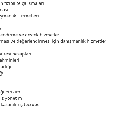
fizibilite çalışmaları
ması
nışmanlık Hizmetleri
i.
lendirme ve destek hizmetleri
tırması ve değerlendirmesi için danışmanlık hizmetleri.
süresi hesapları.
tahminleri
rlığı
ğı
ği birikim.
iz yönetim .
 kazanılmış tecrübe