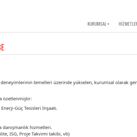
KURUMSAL
HİZMETLE
BE
 deneyimlerinin temelleri üzerinde yükselen, kurumsal olarak gen
a özetlenmiştir:
Enerji-Güç Tesisleri İnşaatı.
a danışmanlık hizmetleri.
lite, ISG, Proje Takvimi takibi, vb)