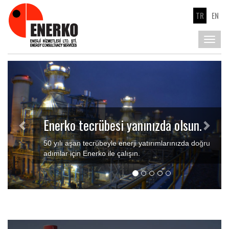
TR
EN
Toggl
navig
Previous
Next
Enerko tecrübesi yanınızda olsun.
50 yılı aşan tecrübeyle enerji yatırımlarınızda doğru
adımlar için Enerko ile çalışın.